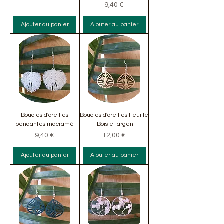
Prix
9,40 €
Ajouter au panier
Ajouter au panier
Boucles d'oreilles
Boucles d'oreilles Feuille
pendantes macramé
- Bois et argent
Prix
Prix
9,40 €
12,00 €
Ajouter au panier
Ajouter au panier