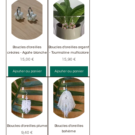
Boucles d'oreilles
Boucles d'oreilles argent
créoles - Agate blanche
- Tourmaline multicolore
Prix
Prix
15,00 €
15,90 €
Ajouter au panier
Ajouter au panier
Boucles d'oreilles plume
Boucles d'oreilles
bohème
Prix
9,40 €