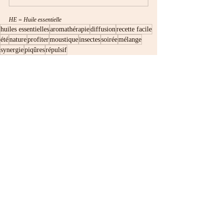
HE = Huile essentielle
huiles essentielles
aromathérapie
diffusion
recette facile
été
nature
profiter
moustique
insectes
soirée
mélange
synergie
piqûres
répulsif
Aromathérapie
Posts récents
Voir tout