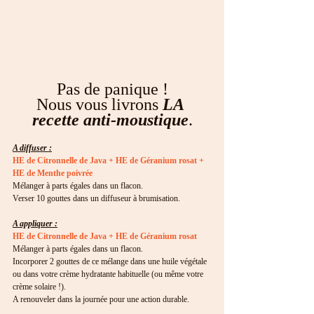
Pas de panique !
Nous vous livrons 
LA 
recette anti-moustique
.
A diffuser :
HE de Citronnelle de Java + HE de Géranium rosat + 
HE de Menthe poivrée
Mélanger à parts égales dans un flacon.
Verser 10 gouttes dans un diffuseur à brumisation.
A appliquer :
HE de Citronnelle de Java + HE de Géranium rosat
Mélanger à parts égales dans un flacon.
Incorporer 2 gouttes de ce mélange dans une huile végétale 
ou dans votre crème hydratante habituelle (ou même votre 
crème solaire !).
A renouveler dans la journée pour une action durable.