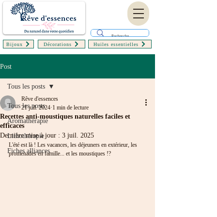
Bijoux
Décorations
Huiles essentielles
Post
Tous les posts
Rêve d'essences
Tous les posts
21 juil. 2024
1 min de lecture
Recettes anti-moustiques naturelles faciles et
Aromathérapie
efficaces
Dernière mise à jour :
3 juil. 2025
Lithothérapie
L'été est là ! Les vacances, les déjeuners en extérieur, les 
Fiches alliances
promenades en famille... et les moustiques !?