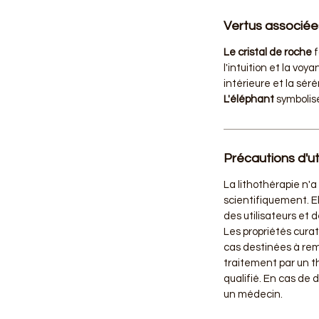
Vertus associée
Le cristal de roche
f
l'intuition et la voy
intérieure et la séré
L'éléphant
symbolis
Précautions d'uti
La lithothérapie n'
scientifiquement. El
des utilisateurs et 
Les propriétés cura
cas destinées à rem
traitement par un 
qualifié. En cas de 
un médecin.