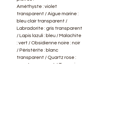
Améthyste : violet
transparent / Aigue marine :
bleu clair transparent /
Labradorite : gris transparent
/ Lapis lazuli : bleu / Malachite
: vert / Obsidienne noire : noir
/ Péristérite : blanc
transparent / Quartz rose :
rose transparent / Turquoise
de Chine : bleu turquoise
*L'argent est un métal souple
et délicat, il faut donc
manipuler la bague avec
minutie.
Informations
complémentaires