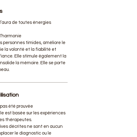
s
l’aura de toutes énergies
t l’harmonie
les personnes timides, améliore le
ie la volonté et la fiabilité et
ance. Elle stimule également la
solide la mémoire. Elle se porte
peau.
lisation
a pas été prouvée
le est basée sur les expériences
des thérapeutes.
tives décrites ne sont en aucun
placer le diagnostic ou le