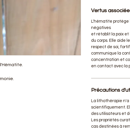
Vertus associée
L'hématite protège 
négatives
et rétablit la paix e
du corps. Elle aide 
respect de soi, fortif
communique la confi
concentration et con
d'Hématite.
en contact avec la 
rmonie.
Précautions d'uti
La lithothérapie n'
scientifiquement. El
des utilisateurs et 
Les propriétés cura
cas destinées à rem